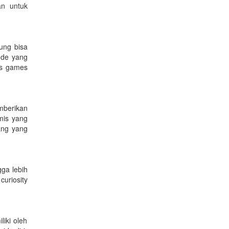
an untuk
ung bisa
ode yang
is games
mberikan
mis yang
ang yang
ga lebih
uriosity
liki oleh