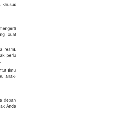
s khusus
imengerti
ung buat
a resmi.
ak perlu
.
tut ilmu
au anak-
sa depan
nak Anda