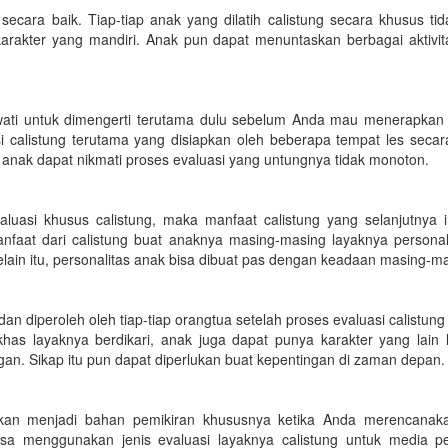
 secara baik. Tiap-tiap anak yang dilatih calistung secara khusus t
karakter yang mandiri. Anak pun dapat menuntaskan berbagai aktivit
ewati untuk dimengerti terutama dulu sebelum Anda mau menerapkan 
si calistung terutama yang disiapkan oleh beberapa tempat les secar
ap anak dapat nikmati proses evaluasi yang untungnya tidak monoton.
asi khusus calistung, maka manfaat calistung yang selanjutnya i
nfaat dari calistung buat anaknya masing-masing layaknya personali
Selain itu, personalitas anak bisa dibuat pas dengan keadaan masing-m
dan diperoleh oleh tiap-tiap orangtua setelah proses evaluasi calistung
khas layaknya berdikari, anak juga dapat punya karakter yang lain 
gan. Sikap itu pun dapat diperlukan buat kepentingan di zaman depan.
dikan menjadi bahan pemikiran khususnya ketika Anda merencanak
sa menggunakan jenis evaluasi layaknya calistung untuk media p