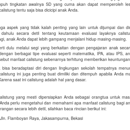
mpuh tingkatan awalnya SD yang cuma akan dapat memperoleh le
listung tentu saja bisa dicicipi anak Anda.
 juga aspek yang tidak kalah penting yang lain untuk dijumpai dan d
ahulu secara detil tentang keutamaan evaluasi layaknya calist
gi, anak Anda dapat lebih gampang menjalani hidup masing-masing.
erti dulu melalui segi yang berkaitan dengan pengajaran anak secar
ngan berbagai tipe evaluasi seperti matematika, IPA, atau IPS, an
 disebut manfaat calistung sebenarnya terhitung memberikan keuntungan
k bisa beradaptasi diri dengan lingkungan sekolah tempatnya menun
alistung ini juga penting buat dimiliki dan ditempuh apabila Anda m
rena saat ini calistung adalah hal yang dasar.
listung yang mesti dipersiapkan Anda sebagai orangtua untuk ma
ut, Anda perlu mengetahui dan memahami apa manfaat calistung bagi a
gan secara lebih detil, silahkan baca rincian berikut ini: