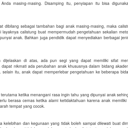
 Anda masing-masing. Disamping itu, penyiapan itu bisa digunak
t dibilang sebagai tambahan bagi anak masing-masing, maka calist
asi layaknya calistung buat mempermudah pengetahuan sekalian met
unyai anak. Bahkan juga pendidik dapat menyediakan berbagai jen
 dijelaskan di atas, ada pun segi yang dapat memiliki sifat me
tua dapat nikmati ada perubahan anak khususnya dalam bidang akade
. selain itu, anak dapat memperlebar pengetahuan ke beberapa bid
erutama ketika menangani rasa ingin tahu yang dipunyai anak sehing
erlu berasa cemas ketika alami ketidaktahuan karena anak memiliki c
e arah tempat yang cocok.
a kelebihan dan kegunaan yang tidak boleh sampai dilewati buat dimi