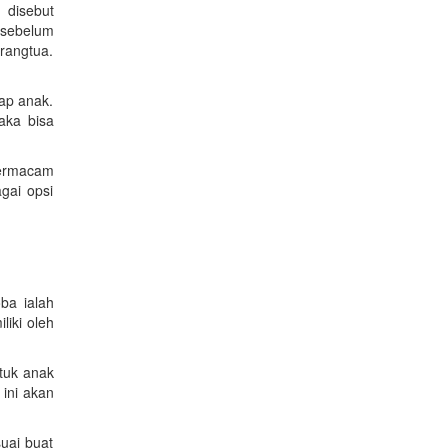
 disebut
 sebelum
rangtua.
iap anak.
aka bisa
 bermacam
gai opsi
ba ialah
liki oleh
ntuk anak
 ini akan
uai buat