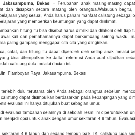
, Jakasampurna, Bekasi
–
Perubahan anak masing-masing dapat
gat dan disiapkan secara matang oleh orangtua.Walaupun begitu,
lajaran yang sesuai, Anda harus paham manfaat calistung sebagai o
belajaran yang memberikan keuntungan yang dapat dinikmati.
ambahkan hitung itu bisa disebut harus dimiliki dan dilakoni oleh tiap-t
k awal kali dan pemahamannya dapat berkembang seiring waktu, m
sa paling gampang menggapai cita-cita yang diinginkan.
aca, catat, dan hitung itu dapat diperoleh oleh setiap anak melalui
yang bisa ditempatkan ke daftar referensi Anda buat dijadikan seba
ah calistung dulu melalui rincian ini:
 terlebih dulu terutama oleh Anda sebagai orangtua sebelum menco
a calistung dapat disimpulkan berdasarkan pada kepanjangan yang dimi
 jenis evaluasi ini hanya ditujukan buat sebagian umur.
 jadi evaluasi tambahan selainnya di sekolah resmi ini diperuntukkan u
an menjadi opsi untuk anak dengan umur sekitaran 4-6 tahun. Evaluasi
 sekitaran 4-6 tahun dan sedang tempuh baik TK, calistung juga ses