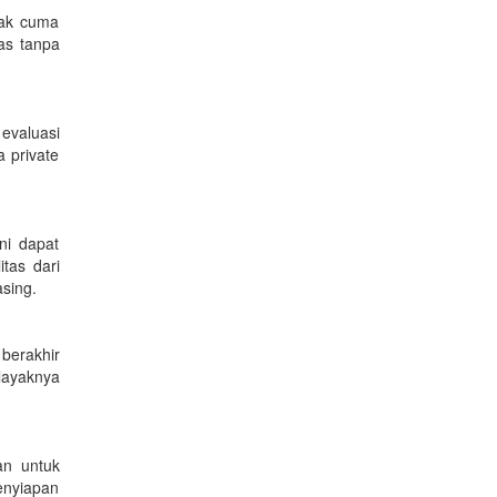
idak cuma
as tanpa
evaluasi
a private
ni dapat
tas dari
asing.
 berakhir
layaknya
an untuk
enyiapan