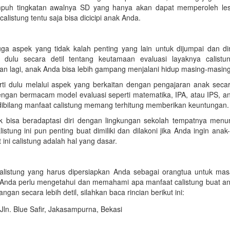
mpuh tingkatan awalnya SD yang hanya akan dapat memperoleh le
alistung tentu saja bisa dicicipi anak Anda.
 juga aspek yang tidak kalah penting yang lain untuk dijumpai dan d
ulu secara detil tentang keutamaan evaluasi layaknya calistu
 lagi, anak Anda bisa lebih gampang menjalani hidup masing-masing
rti dulu melalui aspek yang berkaitan dengan pengajaran anak secar
ngan bermacam model evaluasi seperti matematika, IPA, atau IPS, an
t dibilang manfaat calistung memang terhitung memberikan keuntungan.
ak bisa beradaptasi diri dengan lingkungan sekolah tempatnya menun
istung ini pun penting buat dimiliki dan dilakoni jika Anda ingin ana
ni calistung adalah hal yang dasar.
listung yang harus dipersiapkan Anda sebagai orangtua untuk ma
ut, Anda perlu mengetahui dan memahami apa manfaat calistung buat a
an secara lebih detil, silahkan baca rincian berikut ini: