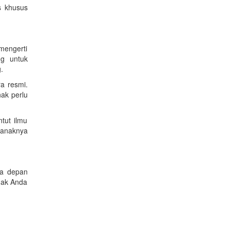
s khusus
imengerti
ng untuk
.
a resmi.
ak perlu
tut ilmu
k-anaknya
sa depan
nak Anda