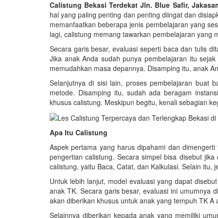
Calistung Bekasi Terdekat Jln. Blue Safir, Jakas
hal yang paling penting dan penting diingat dan dis
memanfaatkan beberapa jenis pembelajaran yang sesu
lagi, calistung memang tawarkan pembelajaran yang 
Secara garis besar, evaluasi seperti baca dan tulis di
Jika anak Anda sudah punya pembelajaran itu seja
memudahkan masa depannya. Disamping itu, anak And
Selanjutnya di sisi lain, proses pembelajaran buat b
metode. Disamping itu, sudah ada beragam instansi 
khusus calistung. Meskipun begitu, kenali sebagian keg
Apa Itu Calistung
Aspek pertama yang harus dipahami dan dimengerti 
pengertian calistung. Secara simpel bisa disebut jik
calistung, yaitu Baca, Catat, dan Kalkulasi. Selain itu,
Untuk lebih lanjut, model evaluasi yang dapat disebu
anak TK. Secara garis besar, evaluasi ini umumnya di
akan diberikan khusus untuk anak yang tempuh TK A 
Selainnya diberikan kepada anak yang memiliki umur