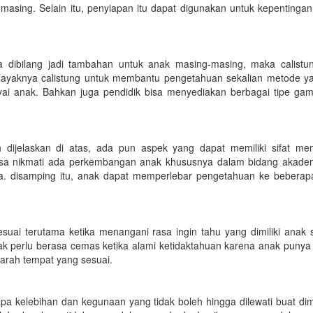
masing. Selain itu, penyiapan itu dapat digunakan untuk kepentingan
 dibilang jadi tambahan untuk anak masing-masing, maka calistu
 layaknya calistung untuk membantu pengetahuan sekalian metode ya
i anak. Bahkan juga pendidik bisa menyediakan berbagai tipe ga
 dijelaskan di atas, ada pun aspek yang dapat memiliki sifat me
a bisa nikmati ada perkembangan anak khususnya dalam bidang akade
ya. disamping itu, anak dapat memperlebar pengetahuan ke beberap
uai terutama ketika menangani rasa ingin tahu yang dimiliki anak 
tak perlu berasa cemas ketika alami ketidaktahuan karena anak punya 
e arah tempat yang sesuai.
pa kelebihan dan kegunaan yang tidak boleh hingga dilewati buat dimi