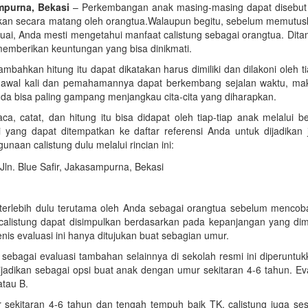
ampurna, Bekasi
–
Perkembangan anak masing-masing dapat disebut
iapkan secara matang oleh orangtua.Walaupun begitu, sebelum memutus
ai, Anda mesti mengetahui manfaat calistung sebagai orangtua. Dit
memberikan keuntungan yang bisa dinikmati.
tambahkan hitung itu dapat dikatakan harus dimiliki dan dilakoni oleh t
k awal kali dan pemahamannya dapat berkembang sejalan waktu, ma
a bisa paling gampang menjangkau cita-cita yang diharapkan.
aca, catat, dan hitung itu bisa didapat oleh tiap-tiap anak melalui
yang dapat ditempatkan ke daftar referensi Anda untuk dijadikan j
unaan calistung dulu melalui rincian ini:
terlebih dulu terutama oleh Anda sebagai orangtua sebelum mencob
a calistung dapat disimpulkan berdasarkan pada kepanjangan yang dimi
 jenis evaluasi ini hanya ditujukan buat sebagian umur.
t sebagai evaluasi tambahan selainnya di sekolah resmi ini diperuntu
jadikan sebagai opsi buat anak dengan umur sekitaran 4-6 tahun. Eva
atau B.
 sekitaran 4-6 tahun dan tengah tempuh baik TK, calistung juga ses