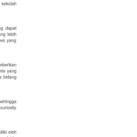
 sekolah
ng dapat
ng lebih
mes yang
mberikan
mis yang
a bidang
sehingga
curiosity
liki oleh