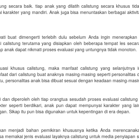
ng secara baik. tiap anak yang dilatih calistung secara khusus tid
karakter yang mandiri. Anak juga bisa menuntaskan berbagai aktivit
wati buat dimengerti terlebih dulu sebelum Anda ingin menerapkan 
si calistung terutama yang disiapkan oleh beberapa tempat les secar
tiap anak dapat nikmati proses evaluasi yang untungnya tidak monoton.
si khusus calistung, maka manfaat calistung yang selanjutnya i
faat dari calistung buat anaknya masing-masing seperti personalitas 
n itu, personalitas anak bisa dibuat sesuai dengan keadaan masing-masi
i dan diperoleh oleh tiap orangtua sesudah proses evaluasi calistung
ter seperti berdikari, anak pun dapat mempunyai karakter yang lain
gan. Sikap itu pun bisa digunakan untuk kepentingan di era depan.
dikan menjadi bahan pemikiran khususnya ketika Anda merencanak
a memakai jenis evaluasi layaknya calistung untuk media penyiapan 