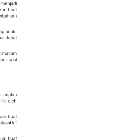
 menjadi
kan buat
ambahkan
iap anak.
ka dapat
 bermacam
adi opsi
a adalah
liki oleh
kkan buat
luasi ini
uai buat