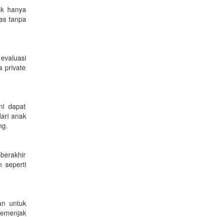
ak hanya
as tanpa
evaluasi
a private
ni dapat
dari anak
ng.
 berakhir
 seperti
an untuk
semenjak