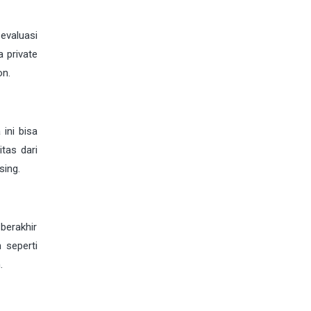
evaluasi
a private
on.
ini bisa
tas dari
sing.
 berakhir
 seperti
.