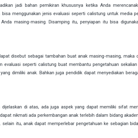
ijadikan jadi bahan pemikiran khususnya ketika Anda merencana
 bisa menggunakan jenis evaluasi seperti calistung untuk media p
 Anda masing-masing. Disamping itu, penyiapan itu bisa digunak
apat disebut sebagai tambahan buat anak masing-masing, maka c
an evaluasi seperti calistung buat membantu pengetahuan sekalia
ng dimiliki anak. Bahkan juga pendidik dapat menyediakan berag
 dijelaskan di atas, ada juga aspek yang dapat memiliki sifat me
ua dapat nikmati ada perkembangan anak terlebih dalam bidang akade
. selain itu, anak dapat memperlebar pengetahuan ke sebagian bid