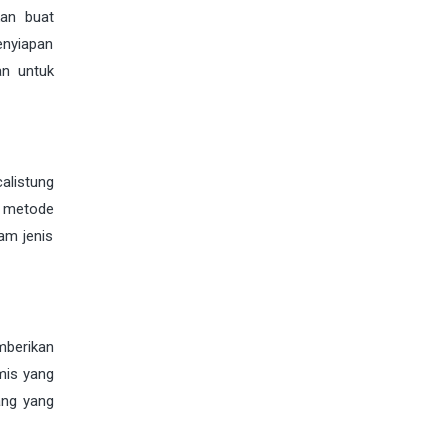
kan buat
enyiapan
an untuk
alistung
n metode
am jenis
mberikan
mis yang
ang yang