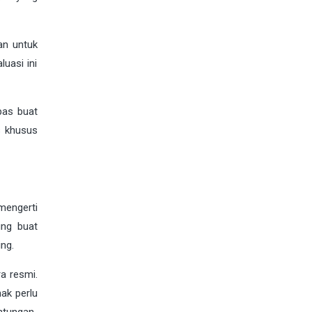
kan untuk
uasi ini
pas buat
s khusus
mengerti
ung buat
ng.
a resmi.
ak perlu