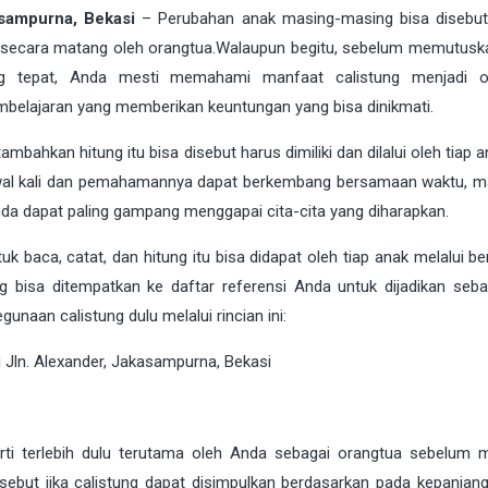
asampurna, Bekasi
–
Perubahan anak masing-masing bisa disebut 
kan secara matang oleh orangtua.Walaupun begitu, sebelum memutusk
g tepat, Anda mesti memahami manfaat calistung menjadi or
mbelajaran yang memberikan keuntungan yang bisa dinikmati.
ambahkan hitung itu bisa disebut harus dimiliki dan dilalui oleh tiap a
awal kali dan pemahamannya dapat berkembang bersamaan waktu, m
da dapat paling gampang menggapai cita-cita yang diharapkan.
tuk baca, catat, dan hitung itu bisa didapat oleh tiap anak melalui
ng bisa ditempatkan ke daftar referensi Anda untuk dijadikan seba
gunaan calistung dulu melalui rincian ini:
ti terlebih dulu terutama oleh Anda sebagai orangtua sebelum
isebut jika calistung dapat disimpulkan berdasarkan pada kepanjan