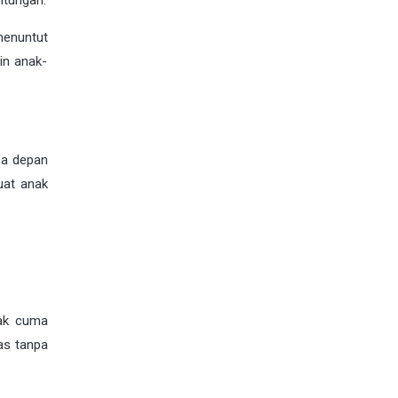
ntungan.
menuntut
gin anak-
sa depan
uat anak
dak cuma
as tanpa