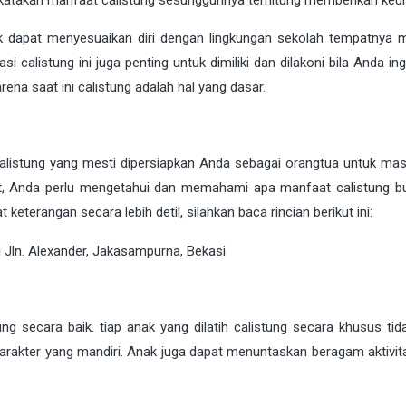
 dikatakan manfaat calistung sesungguhnya terhitung memberikan keu
nak dapat menyesuaikan diri dengan lingkungan sekolah tempatnya 
 calistung ini juga penting untuk dimiliki dan dilakoni bila Anda in
ena saat ini calistung adalah hal yang dasar.
listung yang mesti dipersiapkan Anda sebagai orangtua untuk ma
njut, Anda perlu mengetahui dan memahami apa manfaat calistung b
terangan secara lebih detil, silahkan baca rincian berikut ini:
ng secara baik. tiap anak yang dilatih calistung secara khusus ti
karakter yang mandiri. Anak juga dapat menuntaskan beragam aktivit