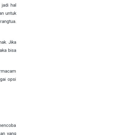
jadi hal
an untuk
angtua.
nak. Jika
aka bisa
 bermacam
gai opsi
 mencoba
gan yang