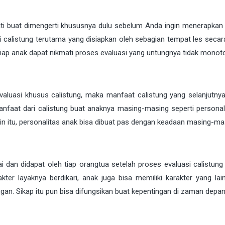
ati buat dimengerti khususnya dulu sebelum Anda ingin menerapkan 
si calistung terutama yang disiapkan oleh sebagian tempat les secar
etiap anak dapat nikmati proses evaluasi yang untungnya tidak monot
uasi khusus calistung, maka manfaat calistung yang selanjutnya 
anfaat dari calistung buat anaknya masing-masing seperti personali
elain itu, personalitas anak bisa dibuat pas dengan keadaan masing-ma
ai dan didapat oleh tiap orangtua setelah proses evaluasi calistung
ter layaknya berdikari, anak juga bisa memiliki karakter yang lain
gan. Sikap itu pun bisa difungsikan buat kepentingan di zaman depan