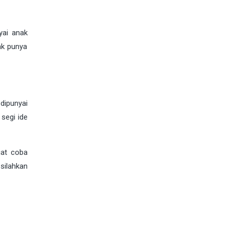
yai anak
ak punya
dipunyai
segi ide
uat coba
silahkan