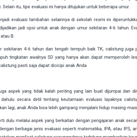
i. Selain itu, tipe evaluasi ini hanya ditujukan untuk beberapa umur.
menjadi evaluasi tambahan selainnya di sekolah resmi ini diperuntuk
ijadikan jadi opsi untuk anak dengan umur sekitaran 4-6 tahun. Eval
atau B.
r sekitaran 4-6 tahun dan tengah tempuh baik TK, calistung juga 
mpuh tingkatan awalnya SD yang hanya akan dapat memperoleh le
listung pasti saja dapat dicicipi anak Anda.
 juga aspek yang tidak kalah penting yang lain buat dijumpai dan di
ahulu secara detil tentang keutamaan evaluasi layaknya calist
n lagi, anak Anda bisa lebih gampang menjalani hidup masing-masi
rti dulu melalui aspek yang berkaitan dengan pengajaran anak secar
ngan berbagai jenis evaluasi seperti matematika, IPA, atau IPS, an