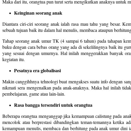
Maka dari itu, orangtua pun turut serta mengikutkan anaknya untuk meng
Keinginan seorang anak
Diantara ciri-ciri seorang anak ialah rasa mau tahu yang besar. K
sebuah tujuan baik itu dalam hal menulis, membaca ataupun berhitung
Tahap seorang anak umur TK (4 sampai 6 tahun) pada tahapan kem
buku dengan cara bebas orang yang ada di sekelilingnya baik itu g
yang sesuai dengan umurnya. Hal inilah menggerakkan banyak oran
kegiatan itu.
Pesatnya era globalisasi
Makin canggihhnya tehnologi buat mengakses suatu info dengan sang
nikmati sera mengenalkan pada anak-anaknya. Maka hal inilah tida
pembelajaran, game atau lain-lain.
Rasa bangga tersendiri untuk orangtua
Beberapa orangtua menganggap jika kemampuan calistung pada anak u
mencolok atau berprestasi dibandingkan teman-temannya ketika ada 
kemampuan menulis, membaca dan berhitung pada anak umur dini iala