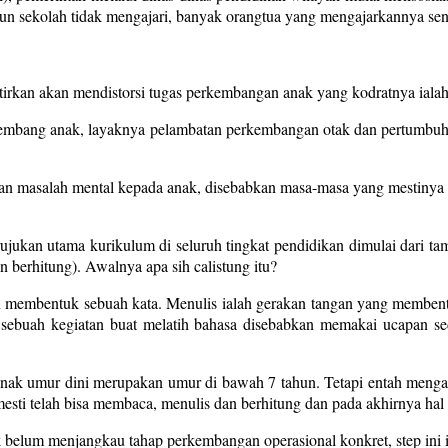
un sekolah tidak mengajari, banyak orangtua yang mengajarkannya send
atirkan akan mendistorsi tugas perkembangan anak yang kodratnya iala
 kembang anak, layaknya pelambatan perkembangan otak dan pertumbuh
n masalah mental kepada anak, disebabkan masa-masa yang mestinya di
jukan utama kurikulum di seluruh tingkat pendidikan dimulai dari tama
 berhitung). Awalnya apa sih calistung itu?
membentuk sebuah kata. Menulis ialah gerakan tangan yang membentu
 sebuah kegiatan buat melatih bahasa disebabkan memakai ucapan se
 anak umur dini merupakan umur di bawah 7 tahun. Tetapi entah meng
esti telah bisa membaca, menulis dan berhitung dan pada akhirnya hal 
lum menjangkau tahap perkembangan operasional konkret, step ini iala