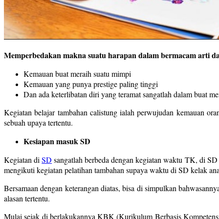
Memperbedakan makna suatu harapan dalam bermacam arti da
Kemauan buat meraih suatu mimpi
Kemauan yang punya prestige paling tinggi
Dan ada keterlibatan diri yang teramat sangatlah dalam buat 
Kegiatan belajar tambahan calistung ialah perwujudan kemauan oran
sebuah upaya tertentu.
Kesiapan masuk SD
Kegiatan di
SD
sangatlah berbeda dengan kegiatan waktu TK, di SD m
mengikuti kegiatan pelatihan tambahan supaya waktu di SD kelak ana
Bersamaan dengan keterangan diatas, bisa di simpulkan bahwasannya
alasan tertentu.
Mulai sejak di berlakukannya KBK (Kurikulum Berbasis Kompetensi),