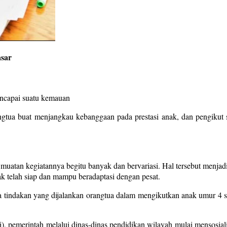
sar
mencapai suatu kemauan
gtua buat menjangkau kebanggaan pada prestasi anak, dan pengikut ser
uatan kegiatannya begitu banyak dan bervariasi. Hal tersebut menjad
k telah siap dan mampu beradaptasi dengan pesat.
 tindakan yang dijalankan orangtua dalam mengikutkan anak umur 4 sam
 pemerintah melalui dinas-dinas pendidikan wilayah mulai mensosialis