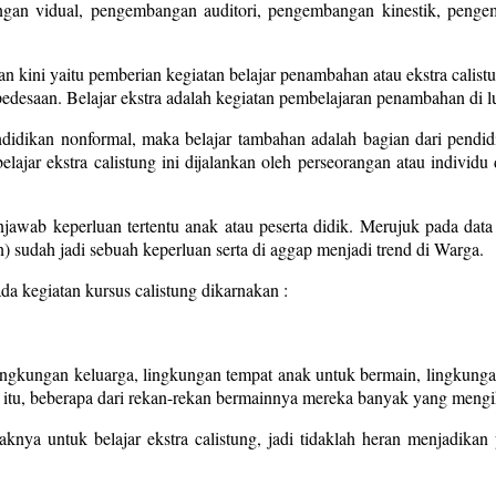
gan vidual, pengembangan auditori, pengembangan kinestik, pengem
n kini yaitu pemberian kegiatan belajar penambahan atau ekstra calis
edesaan. Belajar ekstra adalah kegiatan pembelajaran penambahan di lu
ndidikan nonformal, maka belajar tambahan adalah bagian dari pendidi
elajar ekstra calistung ini dijalankan oleh perseorangan atau indiv
njawab keperluan tertentu anak atau peserta didik. Merujuk pada dat
n) sudah jadi sebuah keperluan serta di aggap menjadi trend di Warga.
da kegiatan kursus calistung dikarnakan :
ingkungan keluarga, lingkungan tempat anak untuk bermain, lingkun
itu, beberapa dari rekan-rekan bermainnya mereka banyak yang mengikut
nya untuk belajar ekstra calistung, jadi tidaklah heran menjadikan