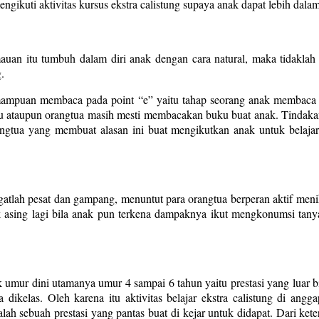
ikuti aktivitas kursus ekstra calistung supaya anak dapat lebih dalam be
emauan itu tumbuh dalam diri anak dengan cara natural, maka tidakl
.
ampuan membaca pada point “e” yaitu tahap seorang anak membaca la
uru ataupun orangtua masih mesti membacakan buku buat anak. Tindakan
gtua yang membuat alasan ini buat mengikutkan anak untuk belajar 
atlah pesat dan gampang, menuntut para orangtua berperan aktif menik
k asing lagi bila anak pun terkena dampaknya ikut mengkonumsi tany
mur dini utamanya umur 4 sampai 6 tahun yaitu prestasi yang luar bia
dikelas. Oleh karena itu aktivitas belajar ekstra calistung di angga
h sebuah prestasi yang pantas buat di kejar untuk didapat. Dari ket