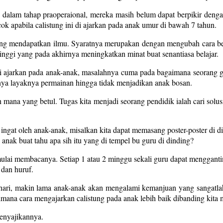
lam tahap praoperaional, mereka masih belum dapat berpikir dengan 
ocok apabila calistung ini di ajarkan pada anak umur di bawah 7 tahun.
g mendapatkan ilmu. Syaratnya merupakan dengan mengubah cara belaj
ggi yang pada akhirnya meningkatkan minat buat senantiasa belajar.
a di ajarkan pada anak-anak, masalahnya cuma pada bagaimana seoran
ya layaknya permainan hingga tidak menjadikan anak bosan.
mana yang betul. Tugas kita menjadi seorang pendidik ialah cari sol
 ingat oleh anak-anak, misalkan kita dapat memasang poster-poster di
anak buat tahu apa sih itu yang di tempel bu guru di dinding?
n mulai membacanya. Setiap 1 atau 2 minggu sekali guru dapat mengga
 dan huruf.
 hari, makin lama anak-anak akan mengalami kemanjuan yang sangatla
mana cara mengajarkan calistung pada anak lebih baik dibanding kita 
menyajikannya.