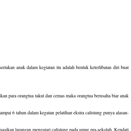
takan anak dalam kegiatan itu adalah bentuk keterlibatan diri buat
ikan para orangtua takut dan cemas maka orangtua berusaha biar anak
pai 6 tahun dalam kegatan pelatihan ekstra calistung punya alasan-
asikan larangan mengajari calistung pada umur pra-sekolah. Kendati