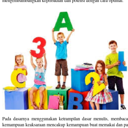
mengembambangkan kepribadian dan potensi dengan cara optimal.
Pada dasarnya menggunakan ketrampilan dasar menulis, membaca 
kemampuan keaksaraan mencakup kemampuan buat memakai dan paham 