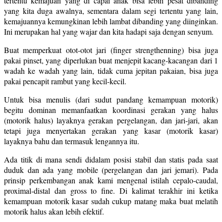
tertentu kemajuan yang di capai anak bisa lebih pesat dibanding
yang kita duga awalnya, sementara dalam segi tertentu yang lain,
kemajuannya kemungkinan lebih lambat dibanding yang diinginkan.
Ini merupakan hal yang wajar dan kita hadapi saja dengan senyum.
Buat memperkuat otot-otot jari (finger strengthenning) bisa juga
pakai pinset, yang diperlukan buat menjepit kacang-kacangan dari 1
wadah ke wadah yang lain, tidak cuma jepitan pakaian, bisa juga
pakai pencapit rambut yang kecil-kecil.
Untuk bisa menulis (dari sudut pandang kemampuan motorik)
begitu dominan memanfaatkan koordinasi gerakan yang halus
(motorik halus) layaknya gerakan pergelangan, dan jari-jari, akan
tetapi juga menyertakan gerakan yang kasar (motorik kasar)
layaknya bahu dan termasuk lengannya itu.
Ada titik di mana sendi didalam posisi stabil dan statis pada saat
duduk dan ada yang mobile (pergelangan dan jari jemari). Pada
prinsip perkembangan anak kami mengenal istilah cepalo-caudal,
proximal-distal dan gross to fine. Di kalimat terakhir ini ketika
kemampuan motorik kasar sudah cukup matang maka buat melatih
motorik halus akan lebih efektif.