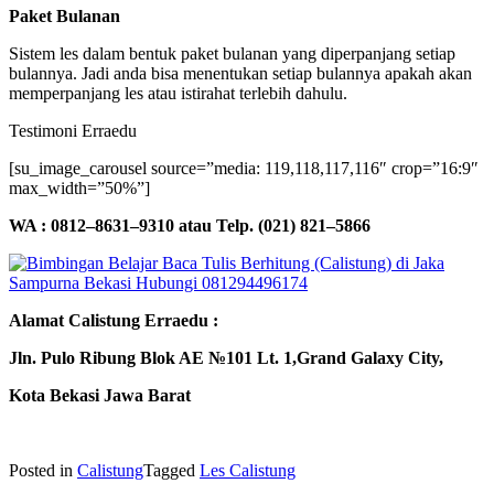
Paket Bulanan
Sistem les dalam bentuk paket bulanan yang diperpanjang setiap
bulannya. Jadi anda bisa menentukan setiap bulannya apakah akan
memperpanjang les atau istirahat terlebih dahulu.
Testimoni Erraedu
[su_image_carousel source=”media: 119,118,117,116″ crop=”16:9″
max_width=”50%”]
WA : 0812–8631–9310 atau Telp. (021) 821–5866
Alamat Calistung Erraedu :
Jln. Pulo Ribung Blok AE №101 Lt. 1,Grand Galaxy City,
Kota Bekasi Jawa Barat
Posted in
Calistung
Tagged
Les Calistung