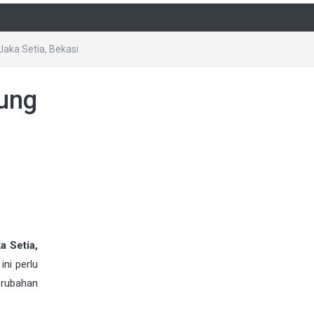
aka Setia, Bekasi
tung
a Setia,
ni perlu
erubahan