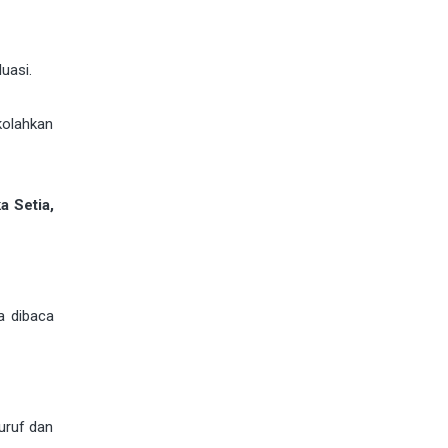
uasi.
kolahkan
a Setia,
a dibaca
uruf dan