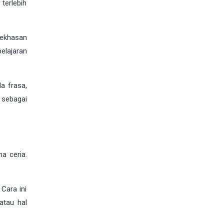
terlebih
kekhasan
elajaran
ada
frasa
,
 sebagai
a ceria.
Cara ini
atau hal