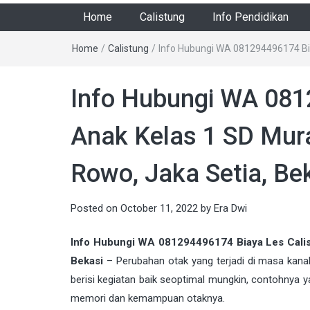
Home
Calistung
Info Pendidikan
Home
/
Calistung
/
Info Hubungi WA 081294496174 Biay
Info Hubungi WA 081
Anak Kelas 1 SD Mura
Rowo, Jaka Setia, Be
Posted on
October 11, 2022
by
Era Dwi
Info Hubungi WA 081294496174 Biaya Les Calist
Bekasi
– Perubahan otak yang terjadi di masa kana
berisi kegiatan baik seoptimal mungkin, contohnya y
memori dan kemampuan otaknya.