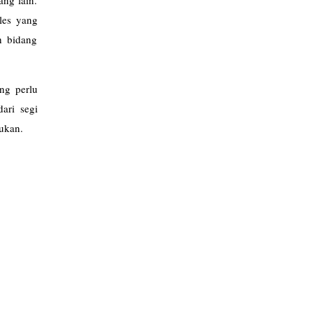
 les yang
h bidang
ng perlu
ari segi
lukan.