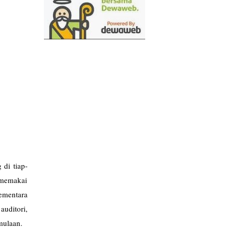
 di tiap-
 memakai
ementara
uditori,
mulaan.