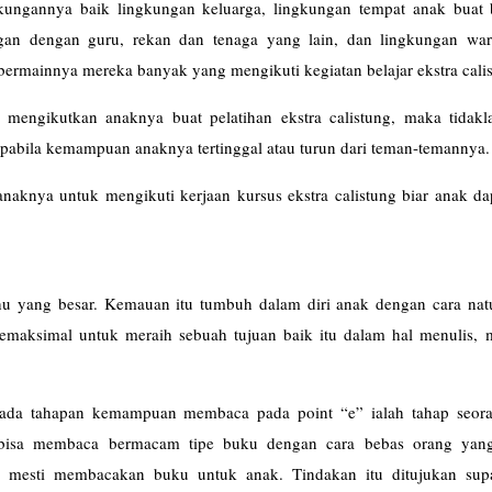
kungannya baik lingkungan keluarga, lingkungan tempat anak buat 
an dengan guru, rekan dan tenaga yang lain, dan lingkungan war
bermainnya mereka banyak yang mengikuti kegiatan belajar ekstra cali
mengikutkan anaknya buat pelatihan ekstra calistung, maka tidakl
apabila kemampuan anaknya tertinggal atau turun dari teman-temannya.
anaknya untuk mengikuti kerjaan kursus ekstra calistung biar anak da
tahu yang besar. Kemauan itu tumbuh dalam diri anak dengan cara natu
semaksimal untuk meraih sebuah tujuan baik itu dalam hal menulis,
ada tahapan kemampuan membaca pada point “e” ialah tahap seor
k bisa membaca bermacam tipe buku dengan cara bebas orang yan
ih mesti membacakan buku untuk anak. Tindakan itu ditujukan sup