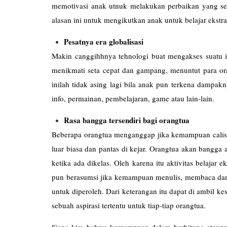
memotivasi anak utnuk melakukan perbaikan yang s
alasan ini untuk mengikutkan anak untuk belajar ekstra
Pesatnya era globalisasi
Makin canggihhnya tehnologi buat mengakses suatu i
menikmati seta cepat dan gampang, menuntut para or
inilah tidak asing lagi bila anak pun terkena dampa
info, permainan, pembelajaran, game atau lain-lain.
Rasa bangga tersendiri bagi orangtua
Beberapa orangtua menganggap jika kemampuan calist
luar biasa dan pantas di kejar. Orangtua akan bangga
ketika ada dikelas. Oleh karena itu aktivitas belajar 
pun berasumsi jika kemampuan menulis, membaca dan b
untuk diperoleh. Dari keterangan itu dapat di ambil k
sebuah aspirasi tertentu untuk tiap-tiap orangtua.
Siapa kira bahwa kemampuan dalam berhitung ataup