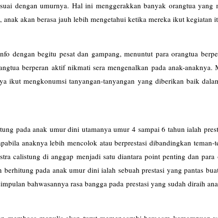
esuai dengan umurnya. Hal ini menggerakkan banyak orangtua yang
, anak akan berasa jauh lebih mengetahui ketika mereka ikut kegiatan it
nfo dengan begitu pesat dan gampang, menuntut para orangtua berper
angtua berperan aktif nikmati sera mengenalkan pada anak-anaknya. 
knya ikut mengkonumsi tanyangan-tanyangan yang diberikan baik dala
ung pada anak umur dini utamanya umur 4 sampai 6 tahun ialah prest
 apabila anaknya lebih mencolok atau berprestasi dibandingkan teman
ekstra calistung di anggap menjadi satu diantara point penting dan para
erhitung pada anak umur dini ialah sebuah prestasi yang pantas buat
esimpulan bahwasannya rasa bangga pada prestasi yang sudah diraih an
un membaca menulis akan turut memengaruhi beragam kemampuan ya