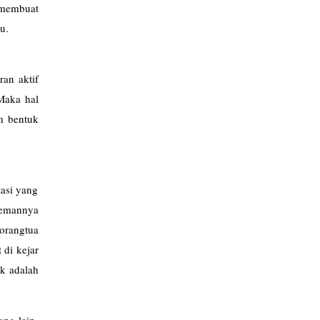
 membuat
u.
an aktif
Maka hal
m bentuk
asi yang
-temannya
 orangtua
 di kejar
ak adalah
ng lain.