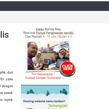
lis
lik dari
UD yaitu
i dengan
an untuk
ua aspek