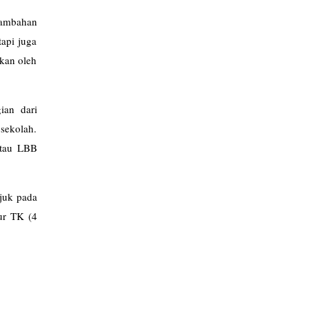
nambahan
tapi juga
pkan oleh
ian dari
 sekolah.
 atau LBB
ujuk pada
ur TK (4