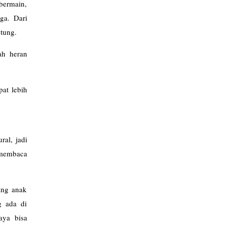
bermain,
ga. Dari
stung.
ah heran
pat lebih
ral, jadi
 membaca
ang anak
g ada di
aya bisa