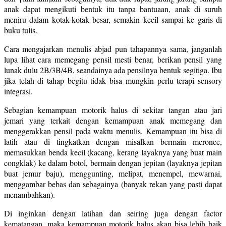
anak dapat mengikuti bentuk itu tanpa bantuaan, anak di suruh
meniru dalam kotak-kotak besar, semakin kecil sampai ke garis di
buku tulis.
Cara mengajarkan menulis abjad pun tahapannya sama, janganlah
lupa lihat cara memegang pensil mesti benar, berikan pensil yang
lunak dulu 2B/3B/4B, seandainya ada pensilnya bentuk segitiga. Ibu
jika telah di tahap begitu tidak bisa mungkin perlu terapi sensory
integrasi.
Sebagian kemampuan motorik halus di sekitar tangan atau jari
jemari yang terkait dengan kemampuan anak memegang dan
menggerakkan pensil pada waktu menulis. Kemampuan itu bisa di
latih atau di tingkatkan dengan misalkan bermain meronce,
memasukkan benda kecil (kacang, kerang layaknya yang buat main
congklak) ke dalam botol, bermain dengan jepitan (layaknya jepitan
buat jemur baju), menggunting, melipat, menempel, mewarnai,
menggambar bebas dan sebagainya (banyak rekan yang pasti dapat
menambahkan).
Di inginkan dengan latihan dan seiring juga dengan factor
kematangan, maka kemampuan motorik halus akan bisa lebih baik