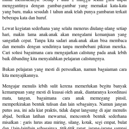
menggantinya dengan gambar-gambar yang memakai kata-kata
yang baru, maka sesudah 1 tahun anak telah punya gambaran terkait
beberapa kata dan huruf.
Lewat kegiatan sederhana yang selalu menerus diulang-ulang setiap
hari, makin lama anak-anak akan mengalami kemanjuan yang
sangatlah cepat. Tanpa kita sadari anak-anak akan bisa membaca
dan menulis dengan sendirinya tanpa membebani pikiran mereka.
Cari solusi bagaimana cara mengajarkan calistung pada anak lebih
baik dibanding kita menyalahkan pelajaran calistungnya.
Bukan pelajaran yang mesti di persoalkan, namun bagaiaman cara
kita menyajikannya.
Mengajar menulis lebih sulit kerena memerlukan begitu banyak
kemampuan yang mesti di kuasai oleh anak, diantaranya koordinasi
mata, tangan, bagaimana cara anak memegang pinsil,
memperkirakan bentuk tulisan dan lain sebagainya. Namun jangan
putus asa, ini ada kiat praktis, tidak dapat langsung di ajar menulis
abjad, berikan latihan mewarnai, mencontoh bentuk sederhana
misalkan : garis lurus atau miring, silang, kotak, segi empat, bulat
dan {lain-lain|lain sebagainya, titik-titik rapat, jarang-jarang sampai