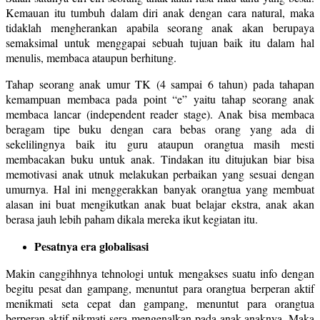
Kemauan itu tumbuh dalam diri anak dengan cara natural, maka
tidaklah mengherankan apabila seorang anak akan berupaya
semaksimal untuk menggapai sebuah tujuan baik itu dalam hal
menulis, membaca ataupun berhitung.
Tahap seorang anak umur TK (4 sampai 6 tahun) pada tahapan
kemampuan membaca pada point “e” yaitu tahap seorang anak
membaca lancar (independent reader stage). Anak bisa membaca
beragam tipe buku dengan cara bebas orang yang ada di
sekelilingnya baik itu guru ataupun orangtua masih mesti
membacakan buku untuk anak. Tindakan itu ditujukan biar bisa
memotivasi anak utnuk melakukan perbaikan yang sesuai dengan
umurnya. Hal ini menggerakkan banyak orangtua yang membuat
alasan ini buat mengikutkan anak buat belajar ekstra, anak akan
berasa jauh lebih paham dikala mereka ikut kegiatan itu.
Pesatnya era globalisasi
Makin canggihhnya tehnologi untuk mengakses suatu info dengan
begitu pesat dan gampang, menuntut para orangtua berperan aktif
menikmati seta cepat dan gampang, menuntut para orangtua
berperan aktif nikmati sera mengenalkan pada anak-anaknya. Maka