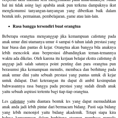
hal ini tidak asing lagi apabila anak pun terkena dampaknya ikut
mengkonumsi tanyangan-tanyangan yang diberikan baik dalam
bentuk info, permainan, pembelajaran, game atau lain-lain.
Rasa bangga tersendiri buat orangtua
Beberapa orangtua menganggap jika kemampuan calistung pada
anak umur dini utamanya umur 4 sampai 6 tahun ialah prestasi yang
luar biasa dan pantas di kejar. Orangtua akan bangga bila anaknya
lebih mencolok atau berprestasi dibandingkan teman-temannya
waktu ada dikelas. Oleh karena itu kerjaan belajar ekstra calistung di
anggap jadi salah satunya point penting dan para orangtua pun
berasumsi jika kemampuan menulis, membaca dan berhitung pada
anak umur dini yaitu sebuah prestasi yang pantas untuk di kejar
untuk didapat. Dari keterangan itu dapat di ambil kesimpulan
bahwasannya rasa bangga pada prestasi yang sudah diraih anak
yaitu sebuah aspirasi tertentu bagi tiap-tiap orangtua.
Les
calistung
yaitu diantara bentuk les yang dapat memudahkan
anak anda jadi lebih pintar dari bermacam bidang. Pasti saja bidang
yang lebih menonjol yaitu bidang akademik. Tetapi siapa kira
bahwa kemampuan dalam berhitung ataupun membaca menulis