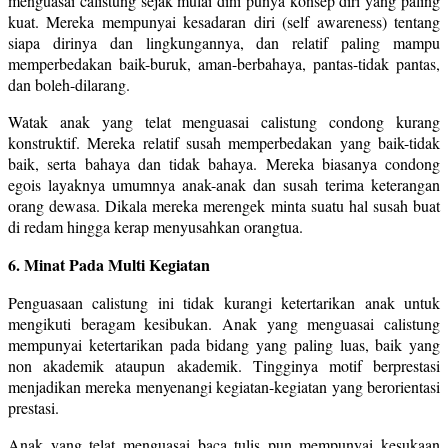
menguasai calistung sejak mulai dini punya konsep diri yang paling
kuat. Mereka mempunyai kesadaran diri (self awareness) tentang
siapa dirinya dan lingkungannya, dan relatif paling mampu
memperbedakan baik-buruk, aman-berbahaya, pantas-tidak pantas,
dan boleh-dilarang.
Watak anak yang telat menguasai calistung condong kurang
konstruktif. Mereka relatif susah memperbedakan yang baik-tidak
baik, serta bahaya dan tidak bahaya. Mereka biasanya condong
egois layaknya umumnya anak-anak dan susah terima keterangan
orang dewasa. Dikala mereka merengek minta suatu hal susah buat
di redam hingga kerap menyusahkan orangtua.
6. Minat Pada Multi Kegiatan
Penguasaan calistung ini tidak kurangi ketertarikan anak untuk
mengikuti beragam kesibukan. Anak yang menguasai calistung
mempunyai ketertarikan pada bidang yang paling luas, baik yang
non akademik ataupun akademik. Tingginya motif berprestasi
menjadikan mereka menyenangi kegiatan-kegiatan yang berorientasi
prestasi.
Anak yang telat menguasai baca tulis pun mempunyai kesukaan