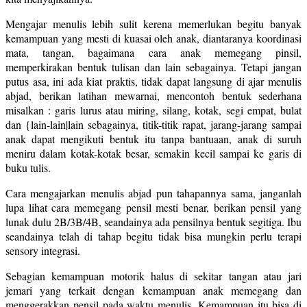
Mengajar menulis lebih sulit kerena memerlukan begitu banyak
kemampuan yang mesti di kuasai oleh anak, diantaranya koordinasi
mata, tangan, bagaimana cara anak memegang pinsil,
memperkirakan bentuk tulisan dan lain sebagainya. Tetapi jangan
putus asa, ini ada kiat praktis, tidak dapat langsung di ajar menulis
abjad, berikan latihan mewarnai, mencontoh bentuk sederhana
misalkan : garis lurus atau miring, silang, kotak, segi empat, bulat
dan {lain-lain|lain sebagainya, titik-titik rapat, jarang-jarang sampai
anak dapat mengikuti bentuk itu tanpa bantuaan, anak di suruh
meniru dalam kotak-kotak besar, semakin kecil sampai ke garis di
buku tulis.
Cara mengajarkan menulis abjad pun tahapannya sama, janganlah
lupa lihat cara memegang pensil mesti benar, berikan pensil yang
lunak dulu 2B/3B/4B, seandainya ada pensilnya bentuk segitiga. Ibu
seandainya telah di tahap begitu tidak bisa mungkin perlu terapi
sensory integrasi.
Sebagian kemampuan motorik halus di sekitar tangan atau jari
jemari yang terkait dengan kemampuan anak memegang dan
menggerakkan pensil pada waktu menulis. Kemampuan itu bisa di