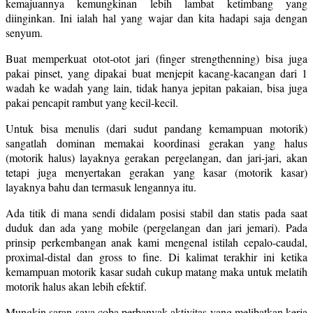
kemajuannya kemungkinan lebih lambat ketimbang yang
diinginkan. Ini ialah hal yang wajar dan kita hadapi saja dengan
senyum.
Buat memperkuat otot-otot jari (finger strengthenning) bisa juga
pakai pinset, yang dipakai buat menjepit kacang-kacangan dari 1
wadah ke wadah yang lain, tidak hanya jepitan pakaian, bisa juga
pakai pencapit rambut yang kecil-kecil.
Untuk bisa menulis (dari sudut pandang kemampuan motorik)
sangatlah dominan memakai koordinasi gerakan yang halus
(motorik halus) layaknya gerakan pergelangan, dan jari-jari, akan
tetapi juga menyertakan gerakan yang kasar (motorik kasar)
layaknya bahu dan termasuk lengannya itu.
Ada titik di mana sendi didalam posisi stabil dan statis pada saat
duduk dan ada yang mobile (pergelangan dan jari jemari). Pada
prinsip perkembangan anak kami mengenal istilah cepalo-caudal,
proximal-distal dan gross to fine. Di kalimat terakhir ini ketika
kemampuan motorik kasar sudah cukup matang maka untuk melatih
motorik halus akan lebih efektif.
Mungkin saran saya coba perbanyak aktivitas yang melibatkan kerja