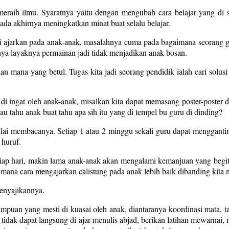
raih ilmu. Syaratnya yaitu dengan mengubah cara belajar yang di se
a akhirnya meningkatkan minat buat selalu belajar.
a di ajarkan pada anak-anak, masalahnya cuma pada bagaimana seoran
a layaknya permainan jadi tidak menjadikan anak bosan.
n mana yang betul. Tugas kita jadi seorang pendidik ialah cari solu
 di ingat oleh anak-anak, misalkan kita dapat memasang poster-poster
 tahu anak buat tahu apa sih itu yang di tempel bu guru di dinding?
 mulai membacanya. Setiap 1 atau 2 minggu sekali guru dapat menggan
 huruf.
tiap hari, makin lama anak-anak akan mengalami kemanjuan yang begit
mana cara mengajarkan calistung pada anak lebih baik dibanding kita 
menyajikannya.
mpuan yang mesti di kuasai oleh anak, diantaranya koordinasi mata,
is, tidak dapat langsung di ajar menulis abjad, berikan latihan mewarnai