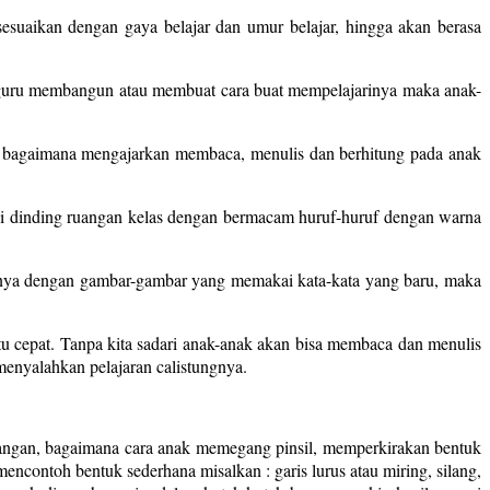
suaikan dengan gaya belajar dan umur belajar, hingga akan berasa
g guru membangun atau membuat cara buat mempelajarinya maka anak-
si bagaimana mengajarkan membaca, menulis dan berhitung pada anak
 di dinding ruangan kelas dengan bermacam huruf-huruf dengan warna
tinya dengan gambar-gambar yang memakai kata-kata yang baru, maka
u cepat. Tanpa kita sadari anak-anak akan bisa membaca dan menulis
menyalahkan pelajaran calistungnya.
 tangan, bagaimana cara anak memegang pinsil, memperkirakan bentuk
, mencontoh bentuk sederhana misalkan : garis lurus atau miring, silang,