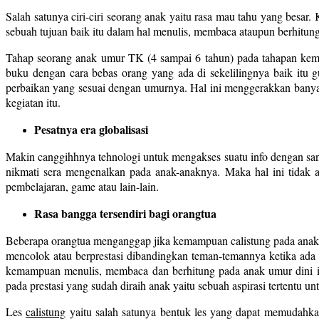
Salah satunya ciri-ciri seorang anak yaitu rasa mau tahu yang besar
sebuah tujuan baik itu dalam hal menulis, membaca ataupun berhitung
Tahap seorang anak umur TK (4 sampai 6 tahun) pada tahapan kem
buku dengan cara bebas orang yang ada di sekelilingnya baik itu
perbaikan yang sesuai dengan umurnya. Hal ini menggerakkan banyak
kegiatan itu.
Pesatnya era globalisasi
Makin canggihhnya tehnologi untuk mengakses suatu info dengan sang
nikmati sera mengenalkan pada anak-anaknya. Maka hal ini tidak 
pembelajaran, game atau lain-lain.
Rasa bangga tersendiri bagi orangtua
Beberapa orangtua menganggap jika kemampuan calistung pada anak um
mencolok atau berprestasi dibandingkan teman-temannya ketika ada di
kemampuan menulis, membaca dan berhitung pada anak umur dini ial
pada prestasi yang sudah diraih anak yaitu sebuah aspirasi tertentu unt
Les
calistung
yaitu salah satunya bentuk les yang dapat memudahkan