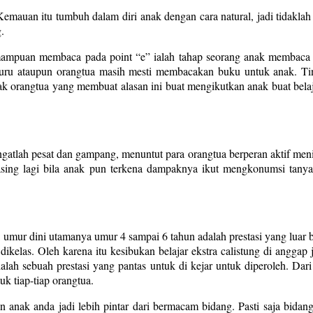
. Kemauan itu tumbuh dalam diri anak dengan cara natural, jadi tidak
.
ampuan membaca pada point “e” ialah tahap seorang anak membaca la
 guru ataupun orangtua masih mesti membacakan buku untuk anak. Ti
 orangtua yang membuat alasan ini buat mengikutkan anak buat belaja
atlah pesat dan gampang, menuntut para orangtua berperan aktif meni
asing lagi bila anak pun terkena dampaknya ikut mengkonumsi tanya
ur dini utamanya umur 4 sampai 6 tahun adalah prestasi yang luar bi
kelas. Oleh karena itu kesibukan belajar ekstra calistung di anggap j
ah sebuah prestasi yang pantas untuk di kejar untuk diperoleh. Dari
uk tiap-tiap orangtua.
 anak anda jadi lebih pintar dari bermacam bidang. Pasti saja bidan