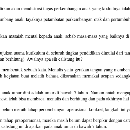
atirkan akan mendistorsi tugas perkembangan anak yang kodratnya iala
 kembang anak, layaknya pelambatan perkembangan otak dan pertumbuh
kan masalah mental kepada anak, sebab masa-masa yang baiknya di i
jukan utama kurikulum di seluruh tingkat pendidikan dimulai dari tama
n berhitung). Awalnya apa sih calistung itu?
membentuk sebuah kata. Menulis yaitu gerakan tangan yang membentu
ah kegiatan buat melatih bahasa dikarnakan memakai ucapan sedang
da anak umur dini adalah umur di bawah 7 tahun. Namun entah menga
esti telah bisa membaca, menulis dan berhitung dan pada akhirnya hal 
lum meraih tahap perkembangan operasional konkret, langkah ini yaitu
hap praoperaional, mereka masih belum dapat berpikir dengan cara n
a calistung ini di ajarkan pada anak umur di bawah 7 tahun.