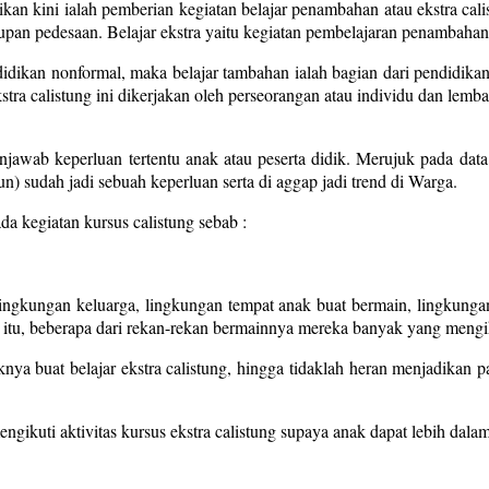
kan kini ialah pemberian kegiatan belajar penambahan atau ekstra cal
pan pedesaan. Belajar ekstra yaitu kegiatan pembelajaran penambahan d
didikan nonformal, maka belajar tambahan ialah bagian dari pendidikan 
kstra calistung ini dikerjakan oleh perseorangan atau individu dan l
enjawab keperluan tertentu anak atau peserta didik. Merujuk pada dat
n) sudah jadi sebuah keperluan serta di aggap jadi trend di Warga.
da kegiatan kursus calistung sebab :
lingkungan keluarga, lingkungan tempat anak buat bermain, lingkung
itu, beberapa dari rekan-rekan bermainnya mereka banyak yang mengikut
a buat belajar ekstra calistung, hingga tidaklah heran menjadikan 
ikuti aktivitas kursus ekstra calistung supaya anak dapat lebih dalam be