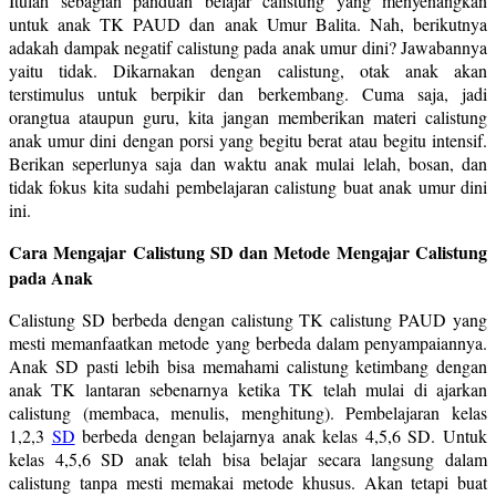
Itulah sebagian panduan belajar calistung yang menyenangkan
untuk anak TK PAUD dan anak Umur Balita. Nah, berikutnya
adakah dampak negatif calistung pada anak umur dini? Jawabannya
yaitu tidak. Dikarnakan dengan calistung, otak anak akan
terstimulus untuk berpikir dan berkembang. Cuma saja, jadi
orangtua ataupun guru, kita jangan memberikan materi calistung
anak umur dini dengan porsi yang begitu berat atau begitu intensif.
Berikan seperlunya saja dan waktu anak mulai lelah, bosan, dan
tidak fokus kita sudahi pembelajaran calistung buat anak umur dini
ini.
Cara Mengajar Calistung SD dan Metode Mengajar Calistung
pada Anak
Calistung SD berbeda dengan calistung TK calistung PAUD yang
mesti memanfaatkan metode yang berbeda dalam penyampaiannya.
Anak SD pasti lebih bisa memahami calistung ketimbang dengan
anak TK lantaran sebenarnya ketika TK telah mulai di ajarkan
calistung (membaca, menulis, menghitung). Pembelajaran kelas
1,2,3
SD
berbeda dengan belajarnya anak kelas 4,5,6 SD. Untuk
kelas 4,5,6 SD anak telah bisa belajar secara langsung dalam
calistung tanpa mesti memakai metode khusus. Akan tetapi buat