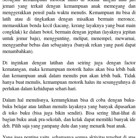
jemari yang terkait dengan kemampuan anak memegang dan
menggerakkan pensil pada waktu menulis. Kemampuan itu bisa di
latih atau di tingkatkan dengan misalkan bermain meronce,
memasukkan benda kecil (kacang, kerang layaknya yang buat main
congklak) ke dalam botol, bermain dengan jepitan (layaknya jepitan
untuk jemur baju), menggunting, melipat, menempel, mewarnai,
menggambar bebas dan sebagainya (banyak rekan yang pasti dapat
menambahkan).
Di inginkan dengan latihan dan seiring juga dengan factor
kematangan, maka kemampuan motorik halus akan bisa lebih baik
dan kemampuan anak dalam menulis pun akan lebih baik. Tidak
hanya buat menulis, kemampuan motorik halus itu sesungguhnya di
perlukan dalam kehidupan sehari-hari.
Dalam hal menulisnya, kemungkinan bisa di coba dengan buku-
buku belajar atau latihan menulis layaknya yang banyak dipasarkan
di toko buku (bisa juga bikin sendiri). Bisa sering lihat-lihat di
bagian buku anak pra-sekolah, dan kelak dapat memiliki banyak ide
deh. Pilih saja yang gampang dulu dan yang menarik buat anak.
Yang juga penting yaitu, seharusnya semua aktivitas tersebut di atas