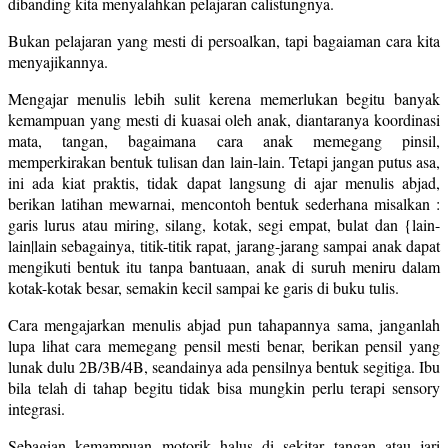
dibanding kita menyalahkan pelajaran calistungnya.
Bukan pelajaran yang mesti di persoalkan, tapi bagaiaman cara kita
menyajikannya.
Mengajar menulis lebih sulit kerena memerlukan begitu banyak
kemampuan yang mesti di kuasai oleh anak, diantaranya koordinasi
mata, tangan, bagaimana cara anak memegang pinsil,
memperkirakan bentuk tulisan dan lain-lain. Tetapi jangan putus asa,
ini ada kiat praktis, tidak dapat langsung di ajar menulis abjad,
berikan latihan mewarnai, mencontoh bentuk sederhana misalkan :
garis lurus atau miring, silang, kotak, segi empat, bulat dan {lain-
lain|lain sebagainya, titik-titik rapat, jarang-jarang sampai anak dapat
mengikuti bentuk itu tanpa bantuaan, anak di suruh meniru dalam
kotak-kotak besar, semakin kecil sampai ke garis di buku tulis.
Cara mengajarkan menulis abjad pun tahapannya sama, janganlah
lupa lihat cara memegang pensil mesti benar, berikan pensil yang
lunak dulu 2B/3B/4B, seandainya ada pensilnya bentuk segitiga. Ibu
bila telah di tahap begitu tidak bisa mungkin perlu terapi sensory
integrasi.
Sebagian kemampuan motorik halus di sekitar tangan atau jari