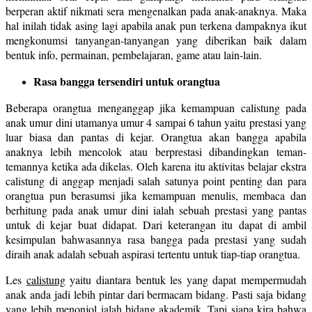
berperan aktif nikmati sera mengenalkan pada anak-anaknya. Maka
hal inilah tidak asing lagi apabila anak pun terkena dampaknya ikut
mengkonumsi tanyangan-tanyangan yang diberikan baik dalam
bentuk info, permainan, pembelajaran, game atau lain-lain.
Rasa bangga tersendiri untuk orangtua
Beberapa orangtua menganggap jika kemampuan calistung pada
anak umur dini utamanya umur 4 sampai 6 tahun yaitu prestasi yang
luar biasa dan pantas di kejar. Orangtua akan bangga apabila
anaknya lebih mencolok atau berprestasi dibandingkan teman-
temannya ketika ada dikelas. Oleh karena itu aktivitas belajar ekstra
calistung di anggap menjadi salah satunya point penting dan para
orangtua pun berasumsi jika kemampuan menulis, membaca dan
berhitung pada anak umur dini ialah sebuah prestasi yang pantas
untuk di kejar buat didapat. Dari keterangan itu dapat di ambil
kesimpulan bahwasannya rasa bangga pada prestasi yang sudah
diraih anak adalah sebuah aspirasi tertentu untuk tiap-tiap orangtua.
Les
calistung
yaitu diantara bentuk les yang dapat mempermudah
anak anda jadi lebih pintar dari bermacam bidang. Pasti saja bidang
yang lebih menonjol ialah bidang akademik. Tapi siapa kira bahwa