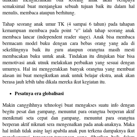
semaksimal buat menjangkau sebuah tujuan baik itu dalam hal
menulis, membaca ataupun berhitung.
Tahap seorang anak umur TK (4 sampai 6 tahun) pada tahapan
kemampuan membaca pada point “e” ialah tahap seorang anak
membaca lancar (independent reader stage). Anak bisa membaca
bermacam model buku dengan cara bebas orang yang ada di
sekelilingnya baik itu guru ataupun orangtua masih mesti
membacakan buku untuk anak. Tindakan itu ditujukan biar bisa
memotivasi anak utnuk melakukan perbaikan yang sesuai dengan
umurnya. Hal ini menggerakkan banyak orangtua yang membuat
alasan ini buat mengikutkan anak untuk belajar ekstra, anak akan
berasa jauh lebih tahu dikala mereka ikut kegiatan itu.
Pesatnya era globalisasi
Makin canggihhnya tehnologi buat mengakses suatu info dengan
begitu pesat dan gampang, menuntut para orangtua berperan aktif
menikmati seta cepat dan gampang, menuntut para orangtua
berperan aktif nikmati sera mengenalkan pada anak-anaknya. Maka
hal inilah tidak asing lagi apabila anak pun terkena dampaknya ikut
mengkonumsi tanyangan-tanyangan yang diberikan baik dalam