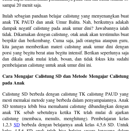
sampai 20 menit saja.
Itulah sebagian panduan belajar calistung yang menyenangkan buat
anak TK PAUD dan anak Umur Balita. Nah, berikutnya adakah
dampak negatif calistung pada anak umur dini? Jawabannya ialah
tidak. Dikarnakan dengan calistung, otak anak akan terstimulus buat
berpikir dan berkembang. Cuma saja, jadi orangtua ataupun guru,
kita jangan memberikan materi calistung anak umur dini dengan
porsi yang begitu berat atau begitu intensif. Berikan seperlunya saja
dan dikala anak mulai lelah, bosan, dan tidak fokus kita sudahi
pembelajaran calistung untuk anak umur dini ini.
Cara Mengajar Calistung SD dan Metode Mengajar Calistung
pada Anak
Calistung SD berbeda dengan calistung TK calistung PAUD yang
mesti memakai metode yang berbeda dalam penyampaiannya. Anak
SD tentunya lebih bisa memahami calistung dibandingkan dengan
anak TK sebab sebetulnya ketika TK telah mulai di ajarkan
calistung (membaca, menulis, menghitung). Pembelajaran kelas
1,2,3
SD
berbeda dengan belajarnya anak kelas 4,5,6 SD. Untuk
kelas 4,5,6 SD anak telah bisa belajar secara langsung dalam