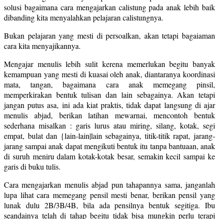
solusi bagaimana cara mengajarkan calistung pada anak lebih baik
dibanding kita menyalahkan pelajaran calistungnya.
Bukan pelajaran yang mesti di persoalkan, akan tetapi bagaiaman
cara kita menyajikannya.
Mengajar menulis lebih sulit kerena memerlukan begitu banyak
kemampuan yang mesti di kuasai oleh anak, diantaranya koordinasi
mata, tangan, bagaimana cara anak memegang pinsil,
memperkirakan bentuk tulisan dan lain sebagainya. Akan tetapi
jangan putus asa, ini ada kiat praktis, tidak dapat langsung di ajar
menulis abjad, berikan latihan mewarnai, mencontoh bentuk
sederhana misalkan : garis lurus atau miring, silang, kotak, segi
empat, bulat dan {lain-lain|lain sebagainya, titik-titik rapat, jarang-
jarang sampai anak dapat mengikuti bentuk itu tanpa bantuaan, anak
di suruh meniru dalam kotak-kotak besar, semakin kecil sampai ke
garis di buku tulis.
Cara mengajarkan menulis abjad pun tahapannya sama, janganlah
lupa lihat cara memegang pensil mesti benar, berikan pensil yang
lunak dulu 2B/3B/4B, bila ada pensilnya bentuk segitiga. Ibu
seandainya telah di tahap begitu tidak bisa mungkin perlu terapi